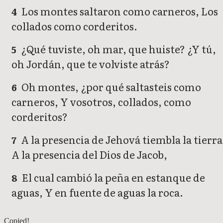
Los montes saltaron como carneros, Los
4
collados como corderitos.
¿Qué tuviste, oh mar, que huiste? ¿Y tú,
5
oh Jordán, que te volviste atrás?
Oh montes, ¿por qué saltasteis como
6
carneros, Y vosotros, collados, como
corderitos?
A la presencia de Jehová tiembla la tierra
7
A la presencia del Dios de Jacob,
El cual cambió la peña en estanque de
8
aguas, Y en fuente de aguas la roca.
Salmos 113
Copied!
Salmos 115