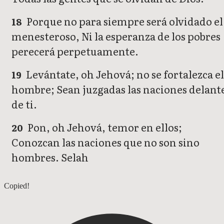
Porque no para siempre será olvidado el
18
menesteroso, Ni la esperanza de los pobres
perecerá perpetuamente.
Levántate, oh Jehová; no se fortalezca e
19
hombre; Sean juzgadas las naciones delant
de ti.
Pon, oh Jehová, temor en ellos;
20
Conozcan las naciones que no son sino
hombres. Selah
Salmos 8
Copied!
Salmos 10